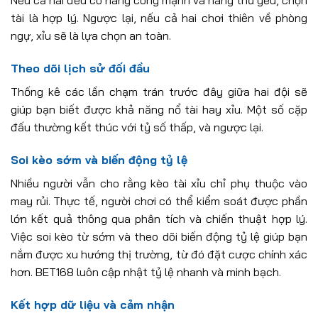
Nếu cả hai đều có hàng công mạnh và hàng thủ yếu, chọn
tài là hợp lý. Ngược lại, nếu cả hai chơi thiên về phòng
ngự, xỉu sẽ là lựa chọn an toàn.
Theo dõi lịch sử đối đầu
Thống kê các lần chạm trán trước đây giữa hai đội sẽ
giúp bạn biết được khả năng nổ tài hay xỉu. Một số cặp
đấu thường kết thúc với tỷ số thấp, và ngược lại.
Soi kèo sớm và biến động tỷ lệ
Nhiều người vẫn cho rằng kèo tài xỉu chỉ phụ thuộc vào
may rủi. Thực tế, người chơi có thể kiểm soát được phần
lớn kết quả thông qua phân tích và chiến thuật hợp lý.
Việc soi kèo từ sớm và theo dõi biến động tỷ lệ giúp bạn
nắm được xu hướng thị trường, từ đó đặt cược chính xác
hơn. BET168 luôn cập nhật tỷ lệ nhanh và minh bạch.
Kết hợp dữ liệu và cảm nhận