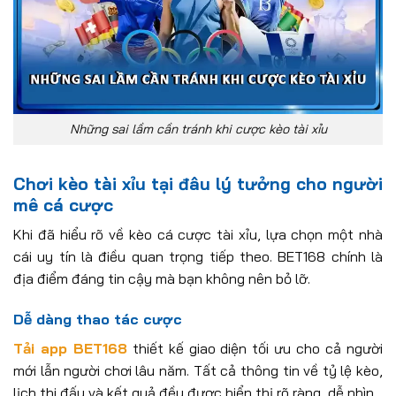
Những sai lầm cần tránh khi cược kèo tài xỉu
Chơi kèo tài xỉu tại đâu lý tưởng cho người
mê cá cược
Khi đã hiểu rõ về kèo cá cược tài xỉu, lựa chọn một nhà
cái uy tín là điều quan trọng tiếp theo. BET168 chính là
địa điểm đáng tin cậy mà bạn không nên bỏ lỡ.
Dễ dàng thao tác cược
Tải app BET168
thiết kế giao diện tối ưu cho cả người
mới lẫn người chơi lâu năm. Tất cả thông tin về tỷ lệ kèo,
lịch thi đấu và kết quả đều được hiển thị rõ ràng, dễ nhìn.