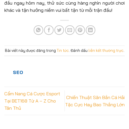
đầu ngay hôm nay, thử sức cùng hàng nghìn người chơi
khác và tận hưởng niềm vui bất tận từ mỗi trận đấu!
Bài viết này được đăng trong
Tin tức
. Đánh dấu
liên kết thường trực
.
SEO
Cẩm Nang Cá Cược Esport
Chiến Thuật Săn Bắn Cá Hải
Tại BET168 Từ A – Z Cho
Tặc Cực Hay Bao Thắng Lớn
Tân Thủ