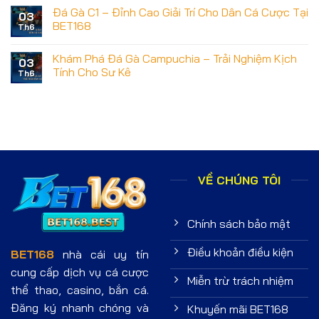
Đá Gà C1 – Đỉnh Cao Giải Trí Cho Dân Cá Cược Tại
03
BET168
Th6
Khám Phá Đá Gà Campuchia – Trải Nghiệm Kịch
03
Tính Cho Sư Kê
Th6
VỀ CHÚNG TÔI
Chính sách bảo mật
Điều khoản điều kiện
BET168
nhà cái uy tín
cung cấp dịch vụ cá cược
Miễn trừ trách nhiệm
thể thao, casino, bắn cá.
Đăng ký nhanh chóng và
Khuyến mãi BET168